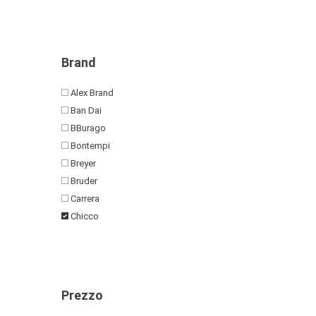
Brand
Alex Brand
Ban Dai
BBurago
Bontempi
Breyer
Bruder
Carrera
Chicco
Clementoni
Colibri
Cosmic Group
Crayola
Prezzo
De Car 2