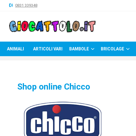
0831 339348
ANIMALI
ARTICOLI
VARI
ANIMALI
ARTICOLI VARI
BAMBOLE
BRICOLAGE
BAMBOLE
BRICOLAGE
CARNEVALE
Shop online Chicco
COSTRUZIONI
GIOCHI
PELUCHE-
GADGET