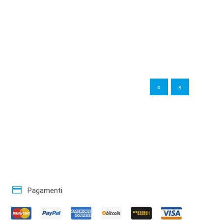
«
»
credit_card
Pagamenti