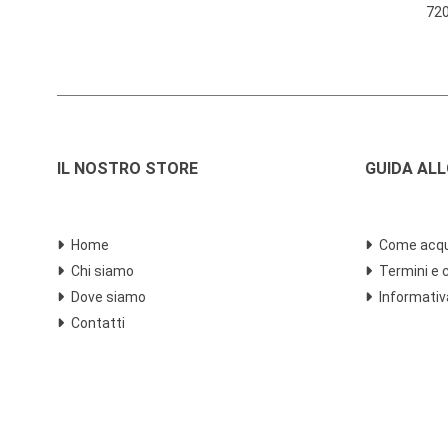
720
Rubies
Schleich
Seven
Simba
Sony
Spin Master
Sport One
IL NOSTRO STORE
GUIDA AL
Sylvanian Families
Tomy
Trudi
Home
Come acqu
V-Tech
Chi siamo
Termini e 
Varie
Dove siamo
Informativ
Vedes
Contatti