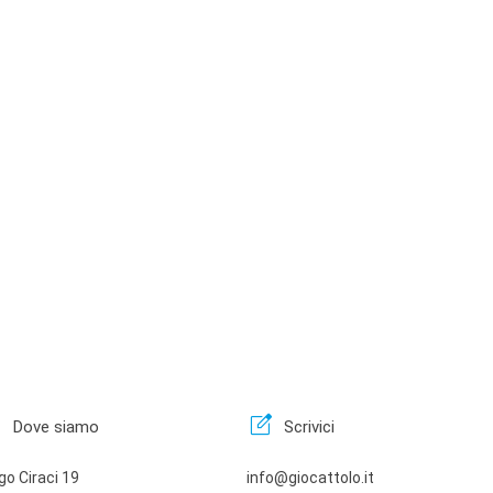
n
edit_square
Dove siamo
Scrivici
go Ciraci 19
info@giocattolo.it