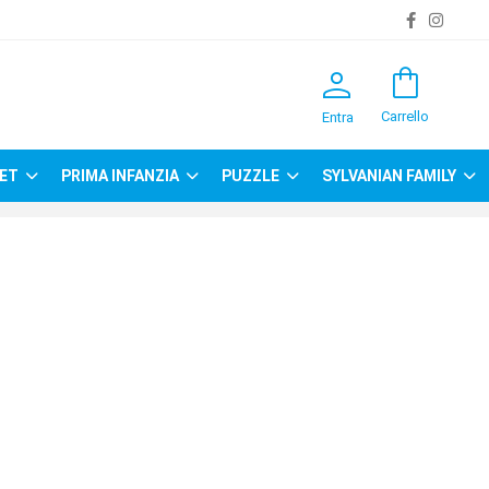
person
shopping_bag
Carrello
Entra
ET
PRIMA INFANZIA
PUZZLE
SYLVANIAN FAMILY