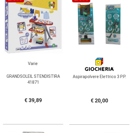
PRIMA
INFANZIA
PUZZLE
SYLVANIAN
FAMILY
VALIGERIA-
BORSETTE
Varie
BRAND
GRANDSOLEIL STENDISTIRA
Aspirapolvere Elettrico 3 P.P.
41871
€ 39,89
€ 20,00