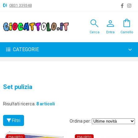
0831 339348
search
person
shopping_bag
ANIMALI
Cerca
Entra
Carrello
ARTICOLI
VARI
CATEGORIE
BAMBOLE
BRICOLAGE
CARNEVALE
Set pulizia
COSTRUZIONI
Risultati ricerca:
8 articoli
GIOCHI
PELUCHE-
Filtri
Ordina per:
GADGET
ESAURITO
ESAURITO