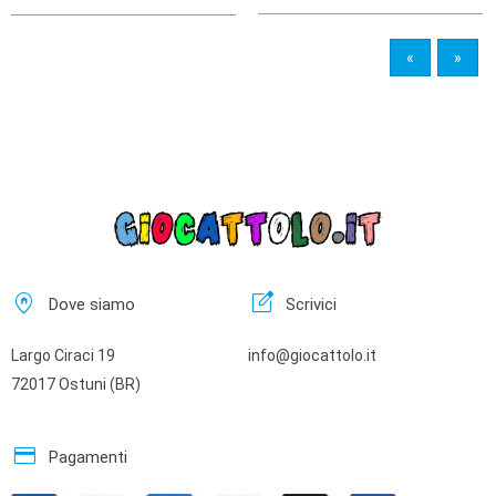
«
»
home_pin
edit_square
Dove siamo
Scrivici
Largo Ciraci 19
info@giocattolo.it
72017 Ostuni (BR)
credit_card
Pagamenti