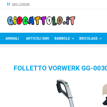
0831 339348
ANIMALI
ARTICOLI
VARI
ANIMALI
ARTICOLI VARI
BAMBOLE
BRICOLAGE
BAMBOLE
BRICOLAGE
CARNEVALE
FOLLETTO VORWERK GG-003
COSTRUZIONI
GIOCHI
PELUCHE-
GADGET