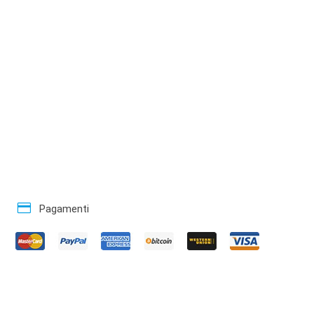
credit_card
Pagamenti