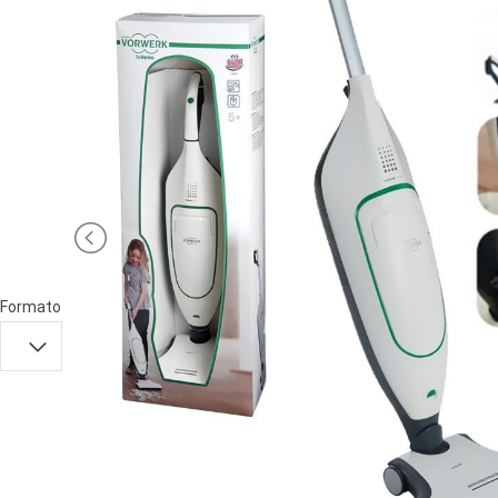
PRIMA
INFANZIA
PUZZLE
SYLVANIAN
FAMILY
VALIGERIA-
BORSETTE
Formato