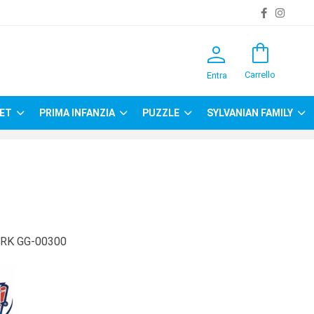
person
shopping_bag
Carrello
Entra
ET
PRIMA INFANZIA
PUZZLE
SYLVANIAN FAMILY
RK GG-00300