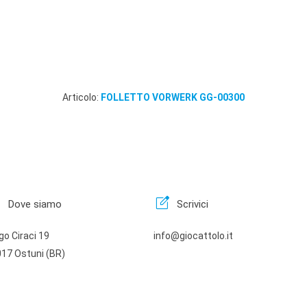
Articolo:
FOLLETTO VORWERK GG-00300
n
edit_square
Dove siamo
Scrivici
go Ciraci 19
info@giocattolo.it
17 Ostuni (BR)