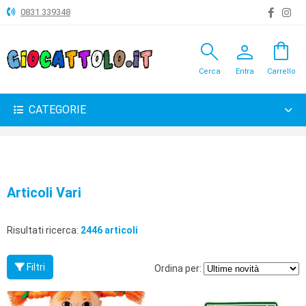
0831 339348
search
person
shopping_bag
ANIMALI
Cerca
Entra
Carrello
ARTICOLI
VARI
CATEGORIE
BAMBOLE
BRICOLAGE
CARNEVALE
Articoli Vari
COSTRUZIONI
Risultati ricerca:
2446 articoli
GIOCHI
PELUCHE-
Filtri
Ordina per:
GADGET