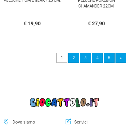
PELUCHE TOM E GERRY 25 CM.
PELUCHE POKEMON
CHAMANDER 22CM.
€ 19,90
€ 27,90
1
2
3
4
5
»
home_pin
edit_square
Dove siamo
Scrivici