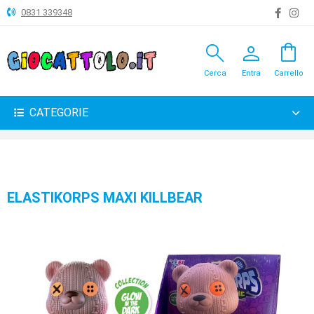
0831 339348
search
person
shopping_bag
ANIMALI
Cerca
Entra
Carrello
ARTICOLI
VARI
CATEGORIE
BAMBOLE
BRICOLAGE
CARNEVALE
ELASTIKORPS MAXI KILLBEAR
COSTRUZIONI
GIOCHI
PELUCHE-
GADGET