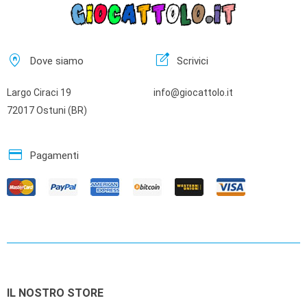
home_pin
edit_square
Dove siamo
Scrivici
Largo Ciraci 19
info@giocattolo.it
72017 Ostuni (BR)
credit_card
Pagamenti
IL NOSTRO STORE