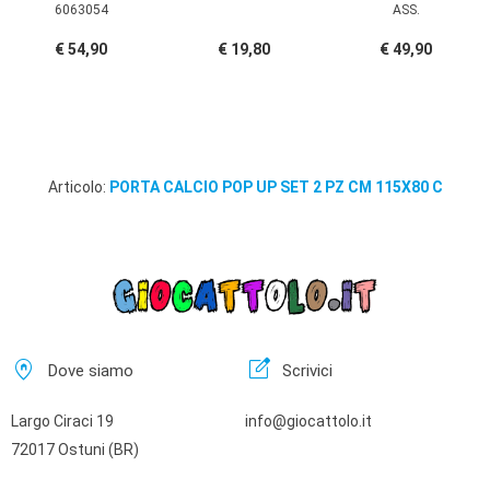
6063054
ASS.
€ 54,90
€ 19,80
€ 49,90
Articolo:
PORTA CALCIO POP UP SET 2 PZ CM 115X80 C
home_pin
edit_square
Dove siamo
Scrivici
Largo Ciraci 19
info@giocattolo.it
72017 Ostuni (BR)