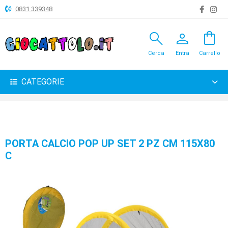
0831 339348
search
person
shopping_bag
ANIMALI
Cerca
Entra
Carrello
ARTICOLI
VARI
CATEGORIE
BAMBOLE
BRICOLAGE
CARNEVALE
PORTA CALCIO POP UP SET 2 PZ CM 115X80
C
COSTRUZIONI
GIOCHI
PELUCHE-
GADGET