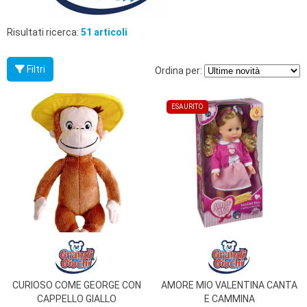
PRIMA
INFANZIA
Risultati ricerca:
51 articoli
PUZZLE
Filtri
Ordina per:
SYLVANIAN
FAMILY
ESAURITO
VALIGERIA-
BORSETTE
BRAND
CURIOSO COME GEORGE CON
AMORE MIO VALENTINA CANTA
CAPPELLO GIALLO
E CAMMINA