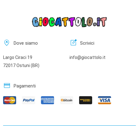
home_pin
edit_square
Dove siamo
Scrivici
Largo Ciraci 19
info@giocattolo.it
72017 Ostuni (BR)
credit_card
Pagamenti