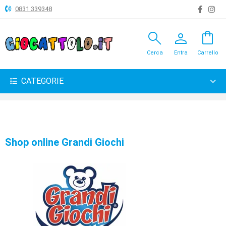
0831 339348
search
person
shopping_bag
ANIMALI
Cerca
Entra
Carrello
ARTICOLI
VARI
CATEGORIE
BAMBOLE
BRICOLAGE
CARNEVALE
Shop online Grandi Giochi
COSTRUZIONI
GIOCHI
PELUCHE-
GADGET