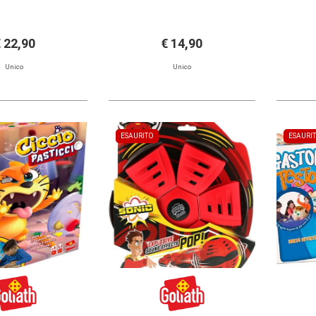
 22,90
€ 14,90
Unico
Unico
ESAURITO
ESAURI