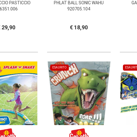
CCIO PASTICCIO
PHLAT BALL SONIC WAHU
GA
6351.006
920705.104
 29,90
€ 18,90
ESAURITO
ESAURI