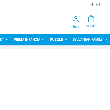
person
shopping_bag
Carrello
Entra
ET
PRIMA INFANZIA
PUZZLE
SYLVANIAN FAMILY