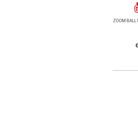
Nintendo
ODS Giocattoli
Officina dei Giochi
ZOOM BALL 
Play Mobil
Quercetti
Rauber
€
Ravensburger
Razor
Reel Toys
Rocco Giocattoli
Rubies
Schleich
Seven
Simba
Sony
Spin Master
Sport One
Sylvanian Families