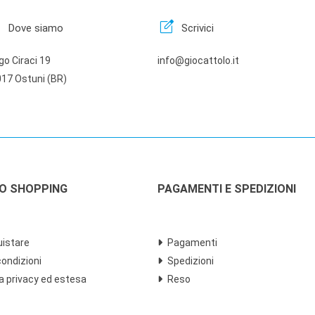
n
edit_square
Dove siamo
Scrivici
go Ciraci 19
info@giocattolo.it
17 Ostuni (BR)
LO SHOPPING
PAGAMENTI E SPEDIZIONI
istare
Pagamenti
condizioni
Spedizioni
a privacy ed estesa
Reso