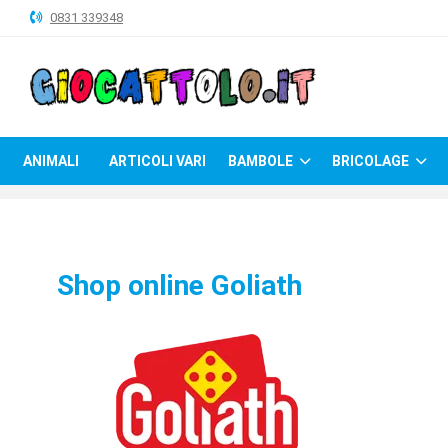
0831 339348
ANIMALI
ARTICOLI
VARI
ANIMALI
ARTICOLI VARI
BAMBOLE
BRICOLAGE
BAMBOLE
BRICOLAGE
CARNEVALE
Shop online Goliath
COSTRUZIONI
GIOCHI
PELUCHE-
GADGET