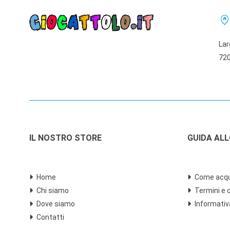
Tomy
home_pi
Trudi
V-Tech
Lar
Varie
Vedes
720
IL NOSTRO STORE
GUIDA AL
Home
Come acqu
Chi siamo
Termini e 
Dove siamo
Informativ
Contatti