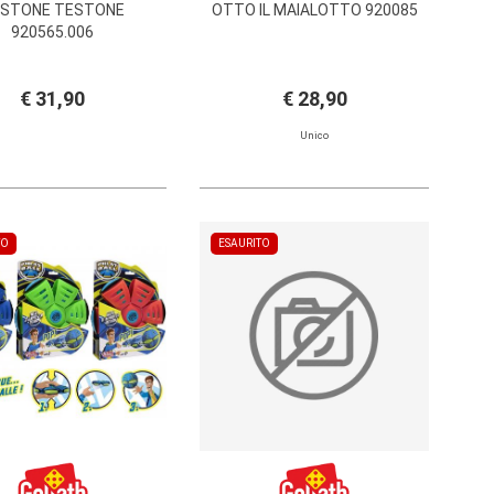
STONE TESTONE
OTTO IL MAIALOTTO 920085
920565.006
€ 31,90
€ 28,90
Unico
TO
ESAURITO