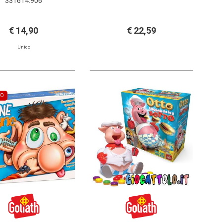
331614.906
€ 14,90
€ 22,59
Unico
TO