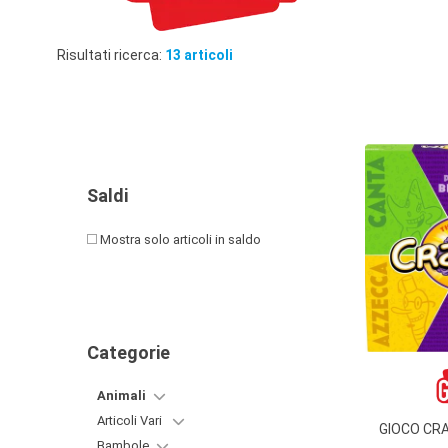
PRIMA
INFANZIA
Risultati ricerca:
13 articoli
PUZZLE
SYLVANIAN
FAMILY
VALIGERIA-
Saldi
BORSETTE
Mostra solo articoli in saldo
Categorie
Animali
Articoli Vari
GIOCO CR
Bambole