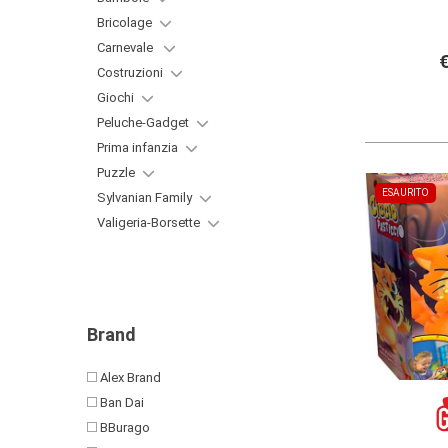
Bricolage
Carnevale
€
Costruzioni
Giochi
Peluche-Gadget
Prima infanzia
Puzzle
ESAURITO
Sylvanian Family
Valigeria-Borsette
Brand
Alex Brand
Ban Dai
BBurago