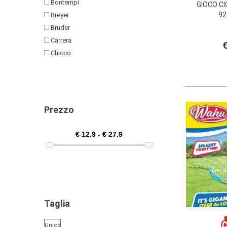
Bontempi
GIOCO CI
92
Breyer
Bruder
Carrera
€
Chicco
Clementoni
Colibri
Cosmic Group
Crayola
Prezzo
De Car 2
Disney
Djeco
Edison Giocattoli
Epoch
Faba
Famosa
Taglia
Fisher Price
Ghenos Games
Unico