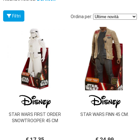
PRIMA
INFANZIA
Filtri
Ordina per:
PUZZLE
SYLVANIAN
FAMILY
VALIGERIA-
BORSETTE
BRAND
STAR WARS FIRST ORDER
STAR WARS FINN 45 CM.
SNOWTROOPER 45 CM
€ 17,35
€ 24,99