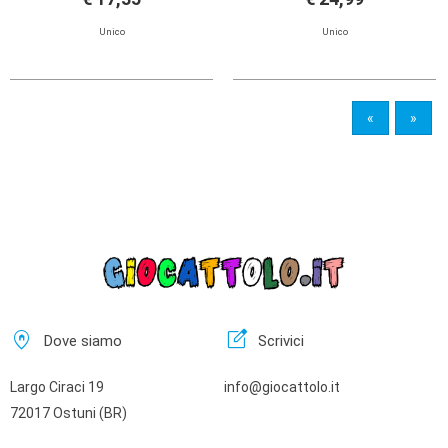
Unico
Unico
«
»
home_pin
edit_square
Dove siamo
Scrivici
Largo Ciraci 19
info@giocattolo.it
72017 Ostuni (BR)