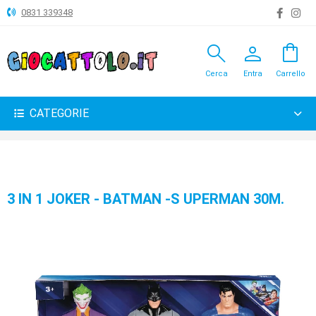
0831 339348
search
person
shopping_bag
ANIMALI
Cerca
Entra
Carrello
ARTICOLI
VARI
CATEGORIE
BAMBOLE
BRICOLAGE
CARNEVALE
3 IN 1 JOKER - BATMAN -S UPERMAN 30M.
COSTRUZIONI
GIOCHI
PELUCHE-
GADGET