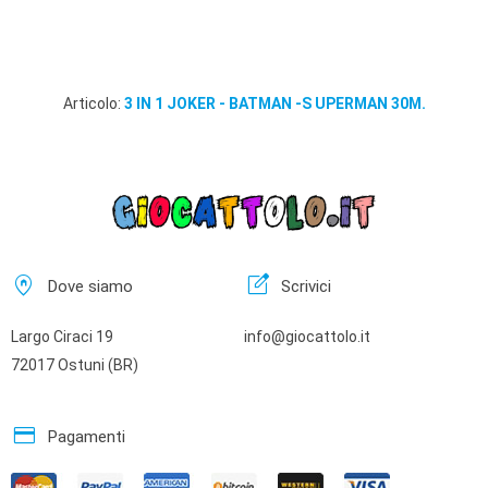
Articolo:
3 IN 1 JOKER - BATMAN -S UPERMAN 30M.
home_pin
edit_square
Dove siamo
Scrivici
Largo Ciraci 19
info@giocattolo.it
72017 Ostuni (BR)
credit_card
Pagamenti