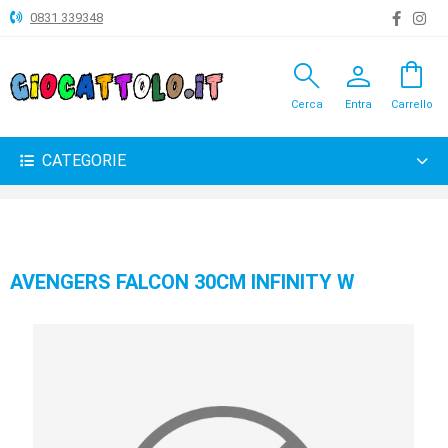
0831 339348
search
person
shopping_bag
ANIMALI
Cerca
Entra
Carrello
ARTICOLI
VARI
CATEGORIE
BAMBOLE
BRICOLAGE
CARNEVALE
AVENGERS FALCON 30CM INFINITY W
COSTRUZIONI
GIOCHI
PELUCHE-
GADGET