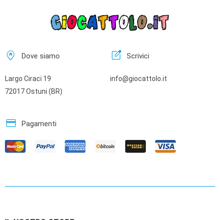
home_pin
edit_square
Dove siamo
Scrivici
Largo Ciraci 19
info@giocattolo.it
72017 Ostuni (BR)
credit_card
Pagamenti