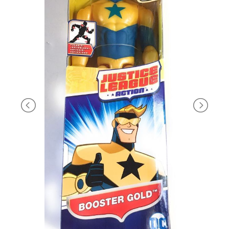
PRIMA
INFANZIA
PUZZLE
SYLVANIAN
FAMILY
VALIGERIA-
BORSETTE
BRAND