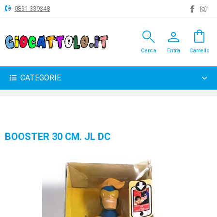
0831 339348
search
person
shopping_bag
ANIMALI
Cerca
Entra
Carrello
ARTICOLI
VARI
CATEGORIE
BAMBOLE
BRICOLAGE
CARNEVALE
BOOSTER 30 CM. JL DC
COSTRUZIONI
GIOCHI
PELUCHE-
GADGET