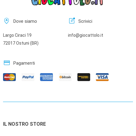
home_pin
edit_square
Dove siamo
Scrivici
Largo Ciraci 19
info@giocattolo.it
72017 Ostuni (BR)
credit_card
Pagamenti
IL NOSTRO STORE