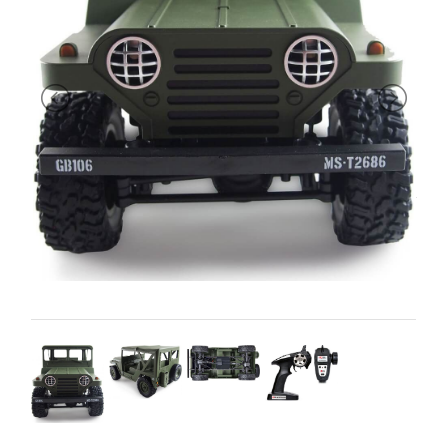
PRIMA
INFANZIA
PUZZLE
SYLVANIAN
FAMILY
VALIGERIA-
BORSETTE
BRAND