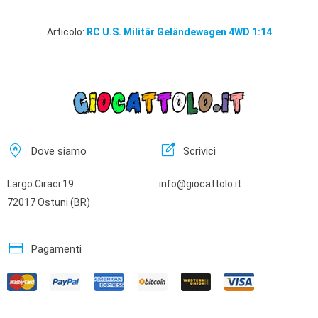
Articolo:
RC U.S. Militär Geländewagen 4WD 1:14
home_pin
edit_square
Dove siamo
Scrivici
Largo Ciraci 19
info@giocattolo.it
72017 Ostuni (BR)
credit_card
Pagamenti