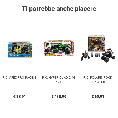
Ti potrebbe anche piacere
R.C. APEX PRO RACING
R.C. HYPER QUAD 2.4G
R.C. POLARIS ROCK
1/8
CRAWLER
€ 38,91
€ 138,99
€ 69,91