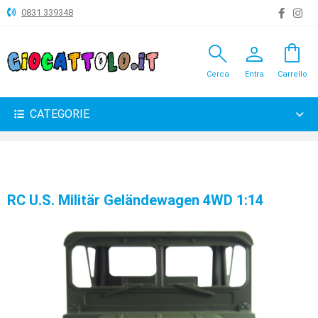
0831 339348
search
person
shopping_bag
ANIMALI
Cerca
Entra
Carrello
ARTICOLI
VARI
CATEGORIE
BAMBOLE
BRICOLAGE
CARNEVALE
RC U.S. Militär Geländewagen 4WD 1:14
COSTRUZIONI
GIOCHI
PELUCHE-
GADGET