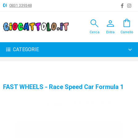
0831 339348
search
person
shopping_bag
ANIMALI
Cerca
Entra
Carrello
ARTICOLI
VARI
CATEGORIE
BAMBOLE
BRICOLAGE
CARNEVALE
FAST WHEELS - Race Speed Car Formula 1
COSTRUZIONI
GIOCHI
PELUCHE-
GADGET