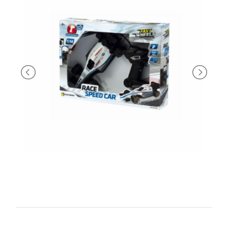
PRIMA
INFANZIA
PUZZLE
SYLVANIAN
FAMILY
VALIGERIA-
BORSETTE
BRAND