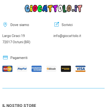
home_pin
edit_square
Dove siamo
Scrivici
Largo Ciraci 19
info@giocattolo.it
72017 Ostuni (BR)
credit_card
Pagamenti
IL NOSTRO STORE