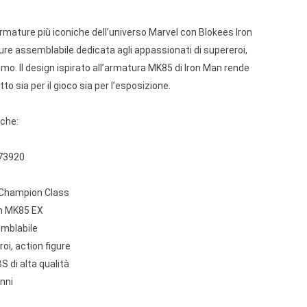
armature più iconiche dell’universo Marvel con Blokees Iron
re assemblabile dedicata agli appassionati di supereroi,
smo. Il design ispirato all’armatura MK85 di Iron Man rende
o sia per il gioco sia per l’esposizione.
iche:
K73920
 Champion Class
an MK85 EX
emblabile
oi, action figure
S di alta qualità
anni