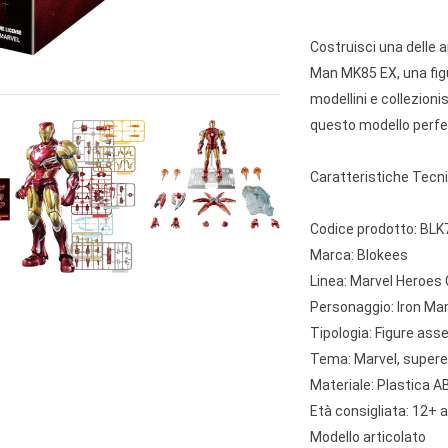
Costruisci una delle 
Man MK85 EX, una figu
modellini e collezioni
questo modello perfett
Caratteristiche Tecn
Codice prodotto: BL
Marca: Blokees
Linea: Marvel Heroes
Personaggio: Iron M
Tipologia: Figure ass
Tema: Marvel, superer
Materiale: Plastica AB
Età consigliata: 12+ 
Modello articolato