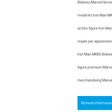
Blokees Marvel Hero
model kit Iron Man M
action figure Iron Man
regalo per appassiona
Iron Man MK85 Blokees
figure premium Marve
merchandising Marvel
Richiedi informazio