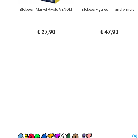
Blokees - Marvel Rivals VENOM
Blokees Figures - Transformers -
€ 27,90
€ 47,90
home_pi