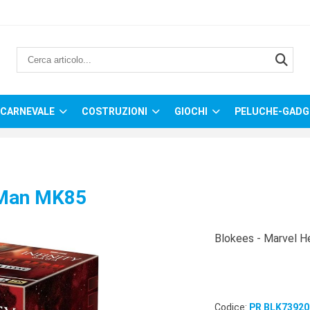
CARNEVALE
COSTRUZIONI
GIOCHI
PELUCHE-GADG
 Man MK85
Blokees - Marvel 
Codice:
PR BLK73920