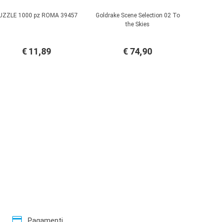
UZZLE 1000 pz ROMA 39457
Goldrake Scene Selection 02 To
the Skies
€ 11,89
€ 74,90
credit_card
Pagamenti