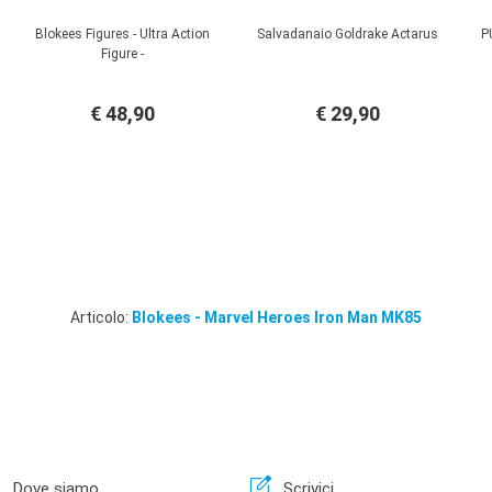
Blokees Figures - Ultra Action
Salvadanaio Goldrake Actarus
P
Figure -
€ 48,90
€ 29,90
Articolo:
Blokees - Marvel Heroes Iron Man MK85
n
edit_square
Dove siamo
Scrivici