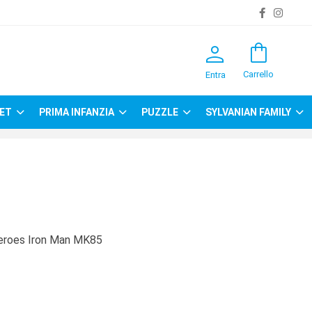
person
shopping_bag
Carrello
Entra
ET
PRIMA INFANZIA
PUZZLE
SYLVANIAN FAMILY
Heroes Iron Man MK85