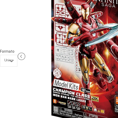
PRIMA
INFANZIA
PUZZLE
SYLVANIAN
FAMILY
VALIGERIA-
Formato
BORSETTE