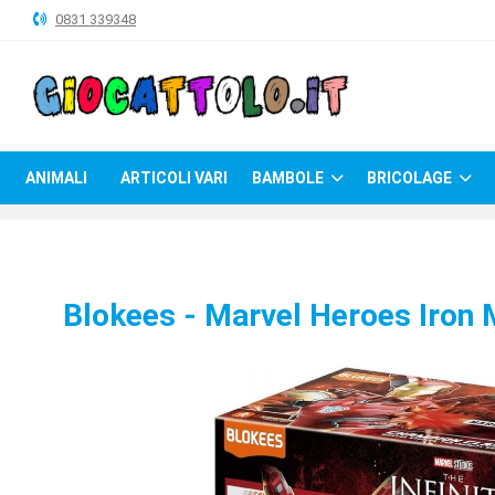
0831 339348
ANIMALI
ARTICOLI
VARI
ANIMALI
ARTICOLI VARI
BAMBOLE
BRICOLAGE
BAMBOLE
BRICOLAGE
CARNEVALE
Blokees - Marvel Heroes Iron
COSTRUZIONI
GIOCHI
PELUCHE-
GADGET