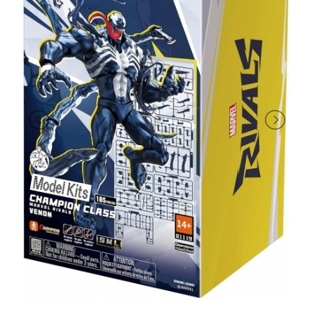
PRIMA
INFANZIA
PUZZLE
SYLVANIAN
FAMILY
VALIGERIA-
BORSETTE
BRAND