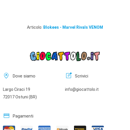
Articolo:
Blokees - Marvel Rivals VENOM
home_pin
edit_square
Dove siamo
Scrivici
Largo Ciraci 19
info@giocattolo.it
72017 Ostuni (BR)
credit_card
Pagamenti