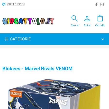
0831 339348
search
person
shopping_bag
ANIMALI
Cerca
Entra
Carrello
ARTICOLI
VARI
CATEGORIE
BAMBOLE
BRICOLAGE
CARNEVALE
Blokees - Marvel Rivals VENOM
COSTRUZIONI
GIOCHI
PELUCHE-
GADGET