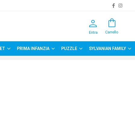
person
shopping_bag
Carrello
Entra
ET
PRIMA INFANZIA
PUZZLE
SYLVANIAN FAMILY