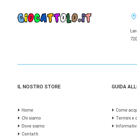
home_pi
Lar
720
IL NOSTRO STORE
GUIDA AL
Home
Come acqu
Chi siamo
Termini e 
Dove siamo
Informativ
Contatti