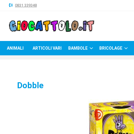
0831 339348
ANIMALI
ARTICOLI
VARI
ANIMALI
ARTICOLI VARI
BAMBOLE
BRICOLAGE
BAMBOLE
BRICOLAGE
CARNEVALE
Dobble
COSTRUZIONI
GIOCHI
PELUCHE-
GADGET