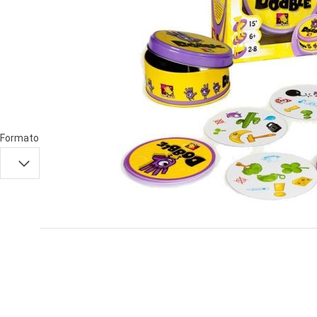
PRIMA
INFANZIA
PUZZLE
SYLVANIAN
FAMILY
VALIGERIA-
Formato
BORSETTE