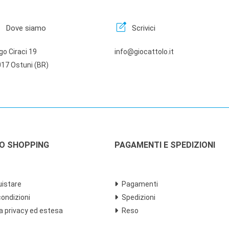
n
edit_square
Dove siamo
Scrivici
go Ciraci 19
info@giocattolo.it
17 Ostuni (BR)
LO SHOPPING
PAGAMENTI E SPEDIZIONI
istare
Pagamenti
condizioni
Spedizioni
a privacy ed estesa
Reso