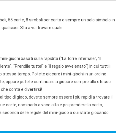
boli, 55 carte, 8 simboli per carta e sempre un solo simbolo in
qualsiasi. Sta a voi trovare quale.
i-giochi basati sulla rapidità ("La torre infernale", "Il
ente", "Prendile tutte!" e "Il regalo avvelenato") in cui tutti i
lo stesso tempo. Potete giocare i mini-giochi in un ordine
te, oppure potete continuare a giocare sempre allo stesso
 che conta è divertirsi!
tipo di gioco, dovete sempre essere i più rapidi a trovare il
ue carte, nominarlo a voce alta e poi prendere la carta,
a seconda delle regole del mini-gioco a cui state giocando.