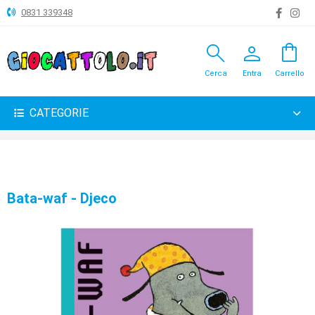
0831 339348
search
person
shopping_bag
ANIMALI
Cerca
Entra
Carrello
ARTICOLI
VARI
CATEGORIE
BAMBOLE
BRICOLAGE
CARNEVALE
Bata-waf - Djeco
COSTRUZIONI
GIOCHI
PELUCHE-
GADGET