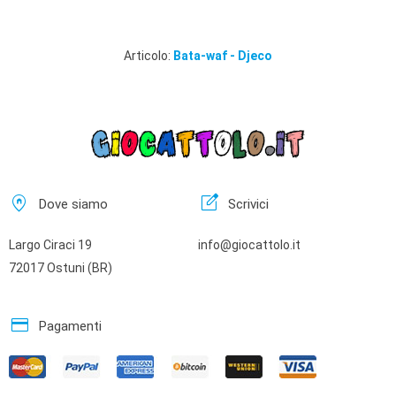
Articolo:
Bata-waf - Djeco
home_pin
edit_square
Dove siamo
Scrivici
Largo Ciraci 19
info@giocattolo.it
72017 Ostuni (BR)
credit_card
Pagamenti