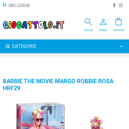
0831 339348
search
person
shopping_bag
ANIMALI
Cerca
Entra
Carrello
ARTICOLI
VARI
CATEGORIE
BAMBOLE
BRICOLAGE
CARNEVALE
BARBIE THE MOVIE MARGO ROBBIE ROSA
HRF29
COSTRUZIONI
GIOCHI
PELUCHE-
GADGET