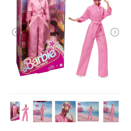
PRIMA
INFANZIA
PUZZLE
SYLVANIAN
FAMILY
VALIGERIA-
BORSETTE
BRAND