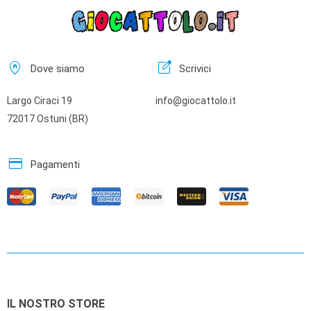
home_pin
edit_square
Dove siamo
Scrivici
Largo Ciraci 19
info@giocattolo.it
72017 Ostuni (BR)
credit_card
Pagamenti
IL NOSTRO STORE