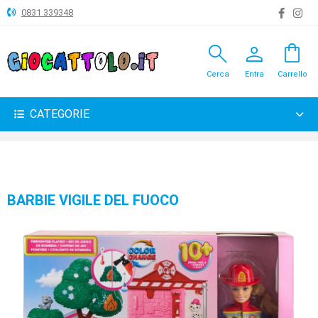
0831 339348
search
person
shopping_bag
ANIMALI
Cerca
Entra
Carrello
ARTICOLI
VARI
CATEGORIE
BAMBOLE
BRICOLAGE
CARNEVALE
BARBIE VIGILE DEL FUOCO
COSTRUZIONI
GIOCHI
PELUCHE-
GADGET