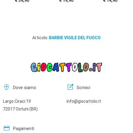
€ 34,90
€ 19,90
€ 14,90
Articolo:
BARBIE VIGILE DEL FUOCO
home_pin
edit_square
Dove siamo
Scrivici
Largo Ciraci 19
info@giocattolo.it
72017 Ostuni (BR)
credit_card
Pagamenti