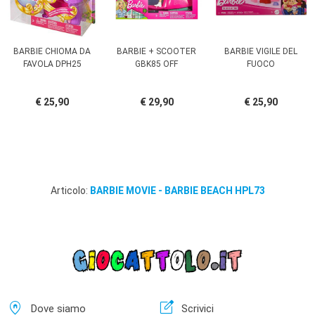
BARBIE CHIOMA DA
BARBIE + SCOOTER
BARBIE VIGILE DEL
FAVOLA DPH25
GBK85 OFF
FUOCO
€ 25,90
€ 29,90
€ 25,90
Articolo:
BARBIE MOVIE - BARBIE BEACH HPL73
home_pin
edit_square
Dove siamo
Scrivici