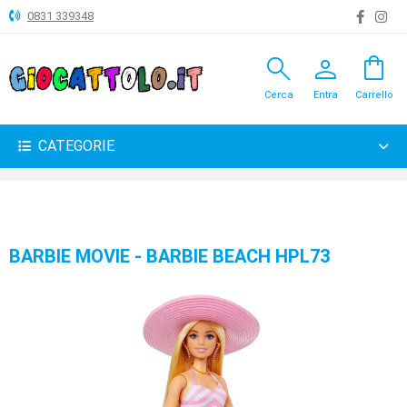
0831 339348
search
person
shopping_bag
ANIMALI
Cerca
Entra
Carrello
ARTICOLI
VARI
CATEGORIE
BAMBOLE
BRICOLAGE
CARNEVALE
BARBIE MOVIE - BARBIE BEACH HPL73
COSTRUZIONI
GIOCHI
PELUCHE-
GADGET