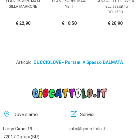
ELASTIKORPS MAXI
ELASTIKORPS MAXI
COCCOLOTTI LOVE &
GILLA MARRONE
YETI
TELL assortito
CCL1500
€ 22,90
€ 18,50
€ 28,90
Articolo:
CUCCIOLOVE - Portami A Spasso DALMATA
home_pin
edit_square
Dove siamo
Scrivici
Largo Ciraci 19
info@giocattolo.it
72017 Ostuni (BR)