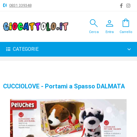
0831 339348
search
person
shopping_bag
ANIMALI
Cerca
Entra
Carrello
ARTICOLI
VARI
CATEGORIE
BAMBOLE
BRICOLAGE
CARNEVALE
CUCCIOLOVE - Portami a Spasso DALMATA
COSTRUZIONI
GIOCHI
PELUCHE-
GADGET