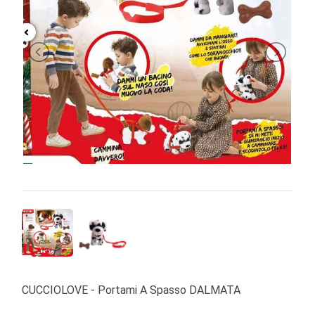
PRIMA
INFANZIA
PUZZLE
SYLVANIAN
FAMILY
VALIGERIA-
BORSETTE
BRAND
CUCCIOLOVE - Portami A Spasso DALMATA