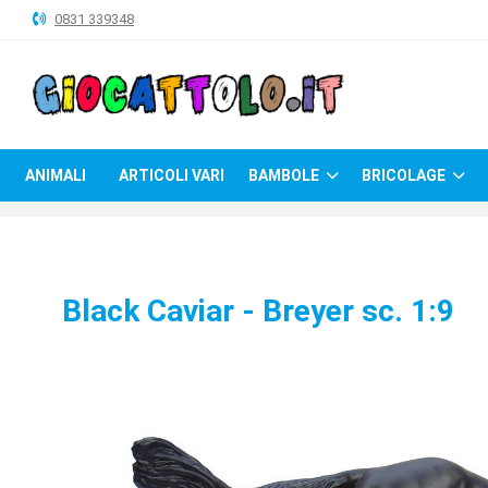
0831 339348
ANIMALI
ARTICOLI
VARI
ANIMALI
ARTICOLI VARI
BAMBOLE
BRICOLAGE
BAMBOLE
BRICOLAGE
CARNEVALE
Black Caviar - Breyer sc. 1:9
COSTRUZIONI
GIOCHI
PELUCHE-
GADGET