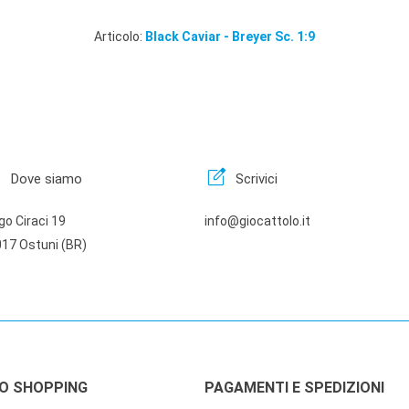
Articolo:
Black Caviar - Breyer Sc. 1:9
n
edit_square
Dove siamo
Scrivici
go Ciraci 19
info@giocattolo.it
17 Ostuni (BR)
LO SHOPPING
PAGAMENTI E SPEDIZIONI