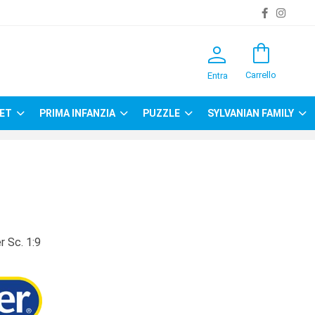
person
shopping_bag
Carrello
Entra
ET
PRIMA INFANZIA
PUZZLE
SYLVANIAN FAMILY
r Sc. 1:9