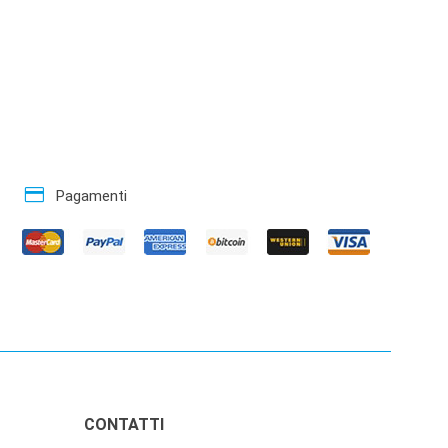
credit_card
Pagamenti
CONTATTI