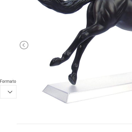
PRIMA
INFANZIA
PUZZLE
SYLVANIAN
FAMILY
VALIGERIA-
BORSETTE
Formato