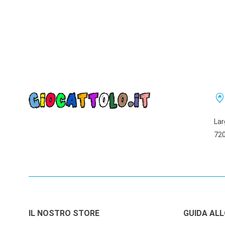
home_pi
Lar
720
IL NOSTRO STORE
GUIDA AL