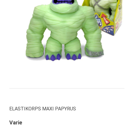
PRIMA
INFANZIA
PUZZLE
SYLVANIAN
FAMILY
VALIGERIA-
BORSETTE
BRAND
ELASTIKORPS MAXI PAPYRUS
Varie