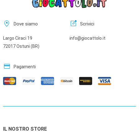
home_pin
edit_square
Dove siamo
Scrivici
Largo Ciraci 19
info@giocattolo.it
72017 Ostuni (BR)
credit_card
Pagamenti
IL NOSTRO STORE