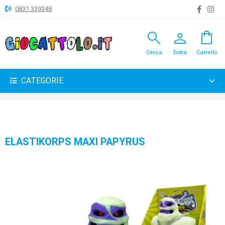
0831 339348
search
person
shopping_bag
ANIMALI
Cerca
Entra
Carrello
ARTICOLI
VARI
CATEGORIE
BAMBOLE
BRICOLAGE
CARNEVALE
ELASTIKORPS MAXI PAPYRUS
COSTRUZIONI
GIOCHI
PELUCHE-
GADGET