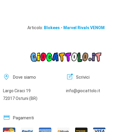
Articolo:
Blokees - Marvel Rivals VENOM
home_pin
edit_square
Dove siamo
Scrivici
Largo Ciraci 19
info@giocattolo.it
72017 Ostuni (BR)
credit_card
Pagamenti