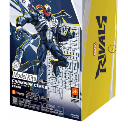
PRIMA
INFANZIA
PUZZLE
SYLVANIAN
FAMILY
VALIGERIA-
BORSETTE
BRAND