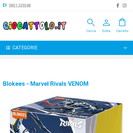
0831 339348
search
person
shopping_bag
ANIMALI
Cerca
Entra
Carrello
ARTICOLI
VARI
CATEGORIE
BAMBOLE
BRICOLAGE
CARNEVALE
Blokees - Marvel Rivals VENOM
COSTRUZIONI
GIOCHI
PELUCHE-
GADGET