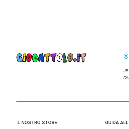
home_pi
Lar
720
IL NOSTRO STORE
GUIDA AL