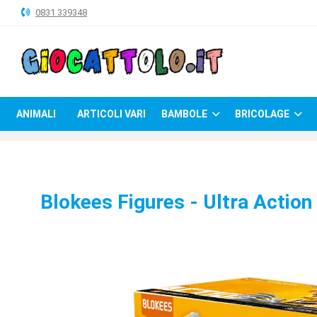
0831 339348
ANIMALI
ARTICOLI
VARI
ANIMALI
ARTICOLI VARI
BAMBOLE
BRICOLAGE
BAMBOLE
BRICOLAGE
CARNEVALE
Blokees Figures - Ultra Action 
COSTRUZIONI
GIOCHI
PELUCHE-
GADGET