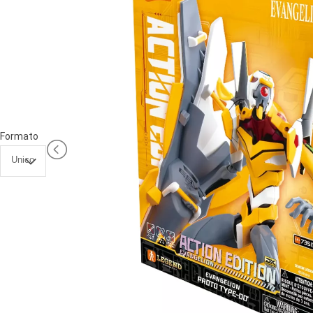
PRIMA
INFANZIA
PUZZLE
SYLVANIAN
FAMILY
VALIGERIA-
Formato
BORSETTE