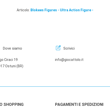
Articolo:
Blokees Figures - Ultra Action Figure -
n
edit_square
Dove siamo
Scrivici
go Ciraci 19
info@giocattolo.it
17 Ostuni (BR)
LO SHOPPING
PAGAMENTI E SPEDIZIONI