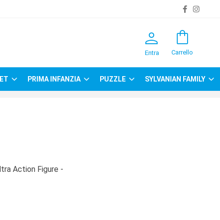
person
shopping_bag
Carrello
Entra
ET
PRIMA INFANZIA
PUZZLE
SYLVANIAN FAMILY
tra Action Figure -