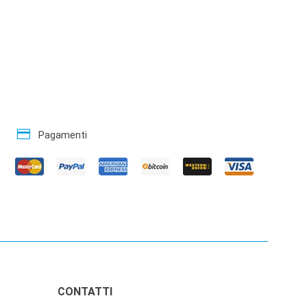
credit_card
Pagamenti
CONTATTI