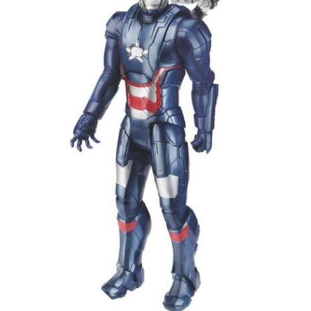
PRIMA
INFANZIA
PUZZLE
SYLVANIAN
FAMILY
VALIGERIA-
BORSETTE
BRAND