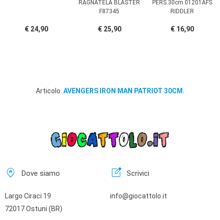
RAGNATELA BLASTER
PERS.30cm 01201AFS
F87345
RIDDLER
€ 24,90
€ 25,90
€ 16,90
Articolo:
AVENGERS IRON MAN PATRIOT 30CM.
home_pin
edit_square
Dove siamo
Scrivici
Largo Ciraci 19
info@giocattolo.it
72017 Ostuni (BR)