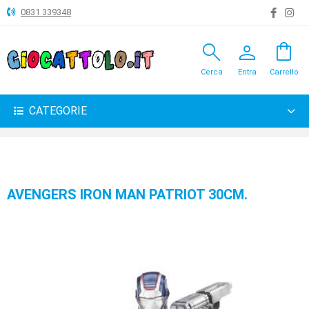
0831 339348
search
person
shopping_bag
ANIMALI
Cerca
Entra
Carrello
ARTICOLI
VARI
CATEGORIE
BAMBOLE
BRICOLAGE
CARNEVALE
AVENGERS IRON MAN PATRIOT 30CM.
COSTRUZIONI
GIOCHI
PELUCHE-
GADGET