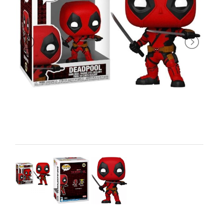
PRIMA
INFANZIA
PUZZLE
SYLVANIAN
FAMILY
VALIGERIA-
BORSETTE
BRAND