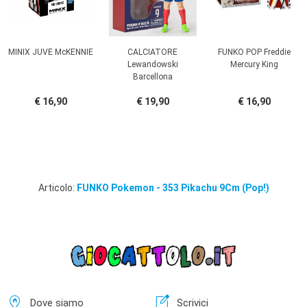
MINIX JUVE McKENNIE
CALCIATORE
FUNKO POP Freddie
Lewandowski
Mercury King
Barcellona
€ 16,90
€ 19,90
€ 16,90
Articolo:
FUNKO Pokemon - 353 Pikachu 9Cm (Pop!)
home_pin
edit_square
Dove siamo
Scrivici