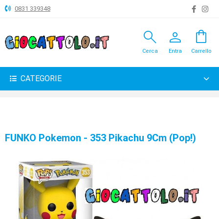
0831 339348
search
person
shopping_bag
ANIMALI
Cerca
Entra
Carrello
ARTICOLI
VARI
CATEGORIE
BAMBOLE
BRICOLAGE
CARNEVALE
FUNKO Pokemon - 353 Pikachu 9Cm (Pop!)
COSTRUZIONI
GIOCHI
PELUCHE-
GADGET