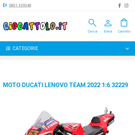
0831 339348
search
person
shopping_bag
ANIMALI
Cerca
Entra
Carrello
ARTICOLI
VARI
CATEGORIE
BAMBOLE
BRICOLAGE
CARNEVALE
MOTO DUCATI LENOVO TEAM 2022 1:6 32229
COSTRUZIONI
GIOCHI
PELUCHE-
GADGET