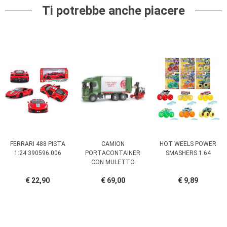
Ti potrebbe anche piacere
FERRARI 488 PISTA
CAMION
HOT WEELS POWER
1:24 390596.006
PORTACONTAINER
SMASHERS 1.64
CON MULETTO
€ 22,90
€ 69,00
€ 9,89