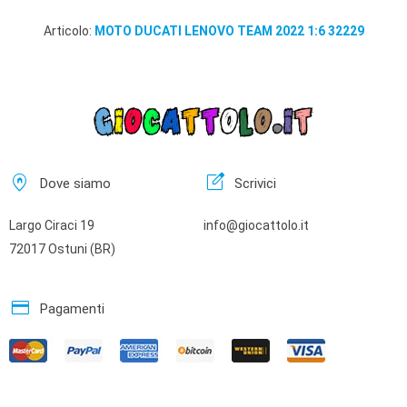
Articolo:
MOTO DUCATI LENOVO TEAM 2022 1:6 32229
home_pin
edit_square
Dove siamo
Scrivici
Largo Ciraci 19
info@giocattolo.it
72017 Ostuni (BR)
credit_card
Pagamenti