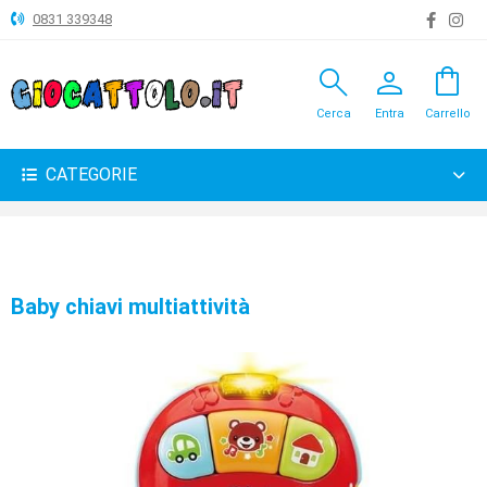
0831 339348
search
person
shopping_bag
ANIMALI
Cerca
Entra
Carrello
ARTICOLI
VARI
CATEGORIE
BAMBOLE
BRICOLAGE
CARNEVALE
Baby chiavi multiattività
COSTRUZIONI
GIOCHI
PELUCHE-
GADGET