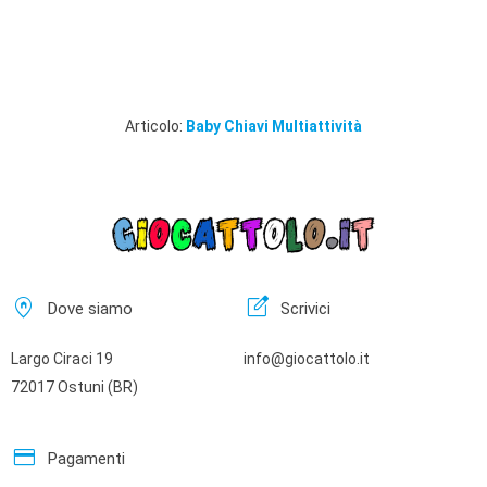
Articolo:
Baby Chiavi Multiattività
home_pin
edit_square
Dove siamo
Scrivici
Largo Ciraci 19
info@giocattolo.it
72017 Ostuni (BR)
credit_card
Pagamenti