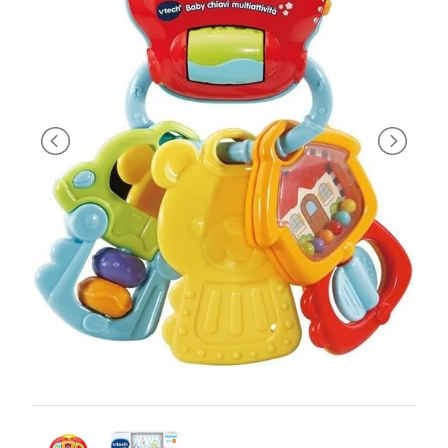
PRIMA
INFANZIA
PUZZLE
SYLVANIAN
FAMILY
VALIGERIA-
BORSETTE
BRAND