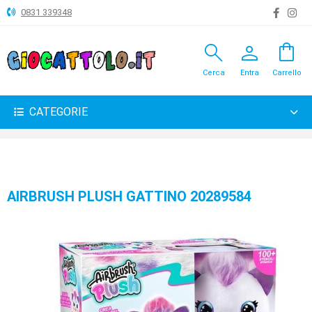
0831 339348
search
person
shopping_bag
ANIMALI
Cerca
Entra
Carrello
ARTICOLI
VARI
CATEGORIE
BAMBOLE
BRICOLAGE
CARNEVALE
AIRBRUSH PLUSH GATTINO 20289584
COSTRUZIONI
GIOCHI
PELUCHE-
GADGET