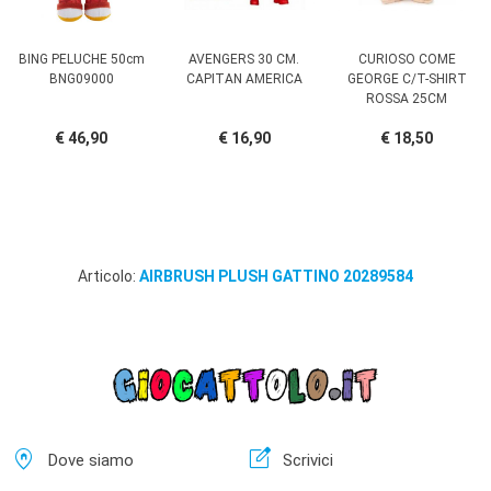
BING PELUCHE 50cm
AVENGERS 30 CM.
CURIOSO COME
BNG09000
CAPITAN AMERICA
GEORGE C/T-SHIRT
ROSSA 25CM
€ 46,90
€ 16,90
€ 18,50
Articolo:
AIRBRUSH PLUSH GATTINO 20289584
home_pin
edit_square
Dove siamo
Scrivici