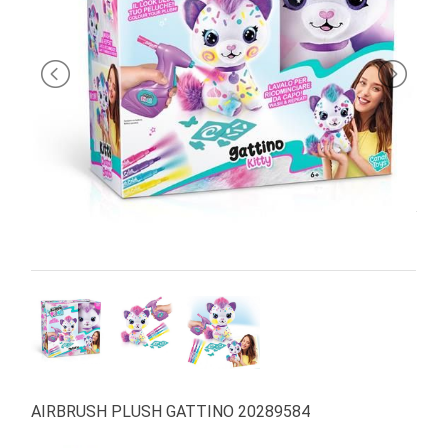
PRIMA
INFANZIA
PUZZLE
SYLVANIAN
FAMILY
VALIGERIA-
BORSETTE
BRAND
AIRBRUSH PLUSH GATTINO 20289584