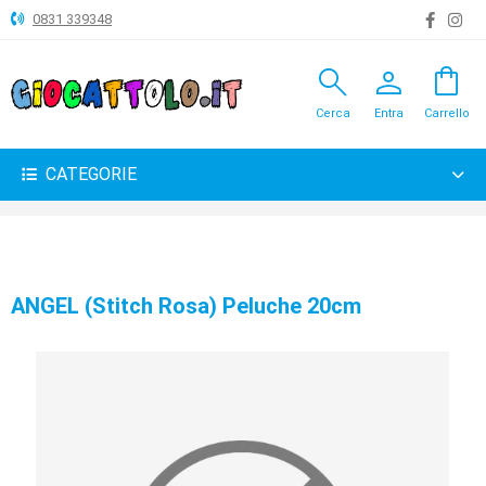
0831 339348
search
person
shopping_bag
ANIMALI
Cerca
Entra
Carrello
ARTICOLI
VARI
CATEGORIE
BAMBOLE
BRICOLAGE
CARNEVALE
ANGEL (Stitch Rosa) Peluche 20cm
COSTRUZIONI
GIOCHI
PELUCHE-
GADGET