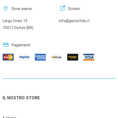
home_pin
edit_square
Dove siamo
Scrivici
Largo Ciraci 19
info@giocattolo.it
72017 Ostuni (BR)
credit_card
Pagamenti
IL NOSTRO STORE
Home