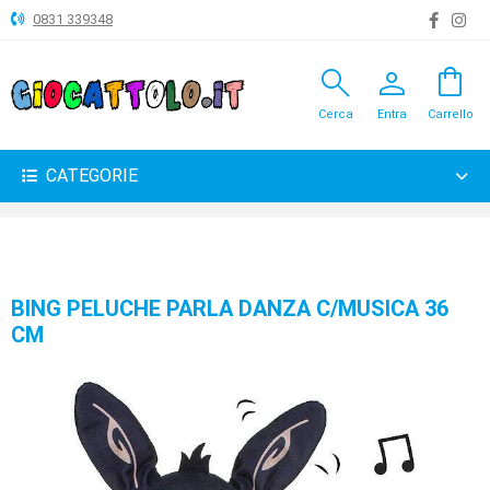
0831 339348
search
person
shopping_bag
ANIMALI
Cerca
Entra
Carrello
ARTICOLI
VARI
CATEGORIE
BAMBOLE
BRICOLAGE
CARNEVALE
BING PELUCHE PARLA DANZA C/MUSICA 36
CM
COSTRUZIONI
GIOCHI
PELUCHE-
GADGET