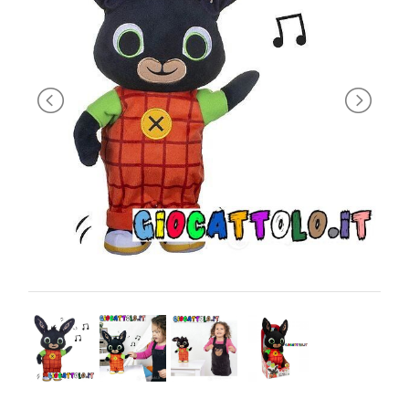
PRIMA
INFANZIA
PUZZLE
SYLVANIAN
FAMILY
VALIGERIA-
BORSETTE
BRAND