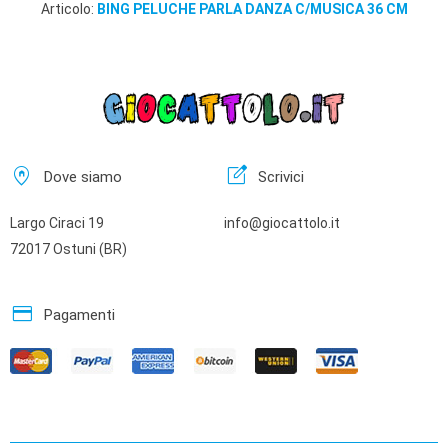
Articolo:
BING PELUCHE PARLA DANZA C/MUSICA 36 CM
home_pin
edit_square
Dove siamo
Scrivici
Largo Ciraci 19
info@giocattolo.it
72017 Ostuni (BR)
credit_card
Pagamenti