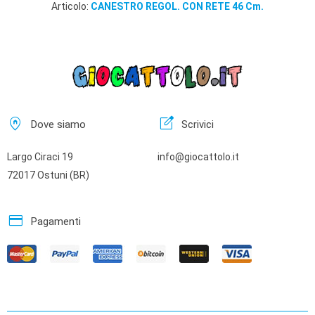
Articolo:
CANESTRO REGOL. CON RETE 46 Cm.
home_pin
edit_square
Dove siamo
Scrivici
Largo Ciraci 19
info@giocattolo.it
72017 Ostuni (BR)
credit_card
Pagamenti