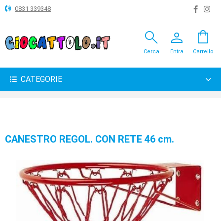
0831 339348
search
person
shopping_bag
ANIMALI
Cerca
Entra
Carrello
ARTICOLI
VARI
CATEGORIE
BAMBOLE
BRICOLAGE
CARNEVALE
CANESTRO REGOL. CON RETE 46 cm.
COSTRUZIONI
GIOCHI
PELUCHE-
GADGET