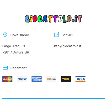
home_pin
edit_square
Dove siamo
Scrivici
Largo Ciraci 19
info@giocattolo.it
72017 Ostuni (BR)
credit_card
Pagamenti