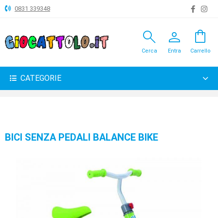
0831 339348
search
person
shopping_bag
ANIMALI
Cerca
Entra
Carrello
ARTICOLI
VARI
CATEGORIE
BAMBOLE
BRICOLAGE
CARNEVALE
BICI SENZA PEDALI BALANCE BIKE
COSTRUZIONI
GIOCHI
PELUCHE-
GADGET