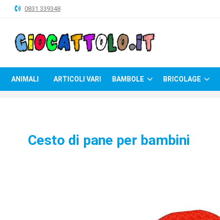
0831 339348
ANIMALI
ARTICOLI
VARI
ANIMALI
ARTICOLI VARI
BAMBOLE
BRICOLAGE
BAMBOLE
BRICOLAGE
CARNEVALE
Cesto di pane per bambini
COSTRUZIONI
GIOCHI
PELUCHE-
GADGET