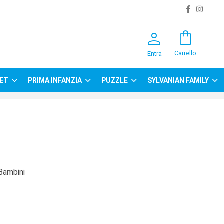
person
shopping_bag
Carrello
Entra
ET
PRIMA INFANZIA
PUZZLE
SYLVANIAN FAMILY
Bambini