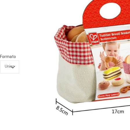
PRIMA
INFANZIA
PUZZLE
SYLVANIAN
FAMILY
VALIGERIA-
Formato
BORSETTE