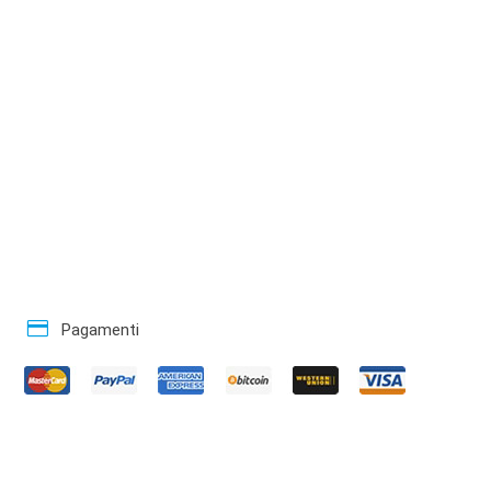
credit_card
Pagamenti