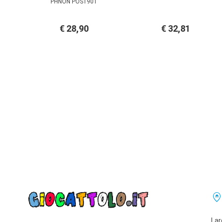
PHNON POS1901
€ 28,90
€ 32,81
home_pi
Lar