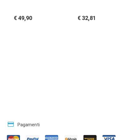
€ 49,90
€ 32,81
credit_card
Pagamenti