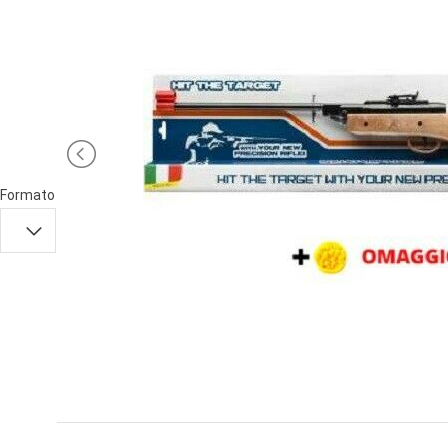
PRIMA
INFANZIA
PUZZLE
SYLVANIAN
FAMILY
VALIGERIA-
Formato
BORSETTE