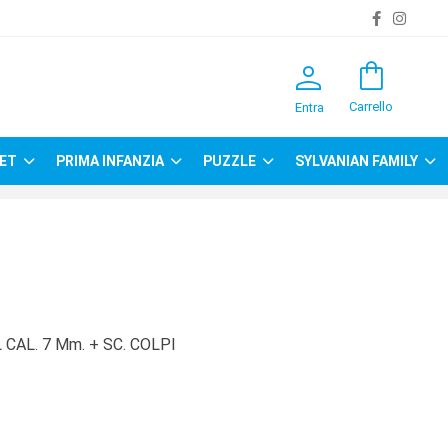
person
shopping_bag
Carrello
Entra
ET
PRIMA INFANZIA
PUZZLE
SYLVANIAN FAMILY
CAL. 7 Mm. + SC. COLPI