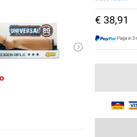
€ 38,91
Paga in 3 