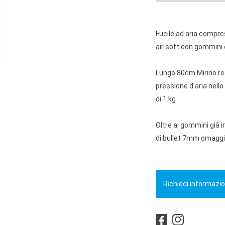
Fucile ad aria compres
air soft con gommini 
Lungo 80cm Mirino reg
pressione d'aria nello
di 1.kg
Oltre ai gommini già 
di bullet 7mm omagg
Richiedi informazio