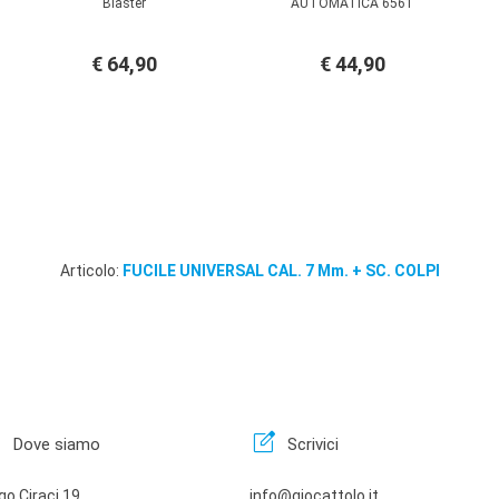
Blaster
AUTOMATICA 6561
€ 64,90
€ 44,90
Articolo:
FUCILE UNIVERSAL CAL. 7 Mm. + SC. COLPI
n
edit_square
Dove siamo
Scrivici
go Ciraci 19
info@giocattolo.it