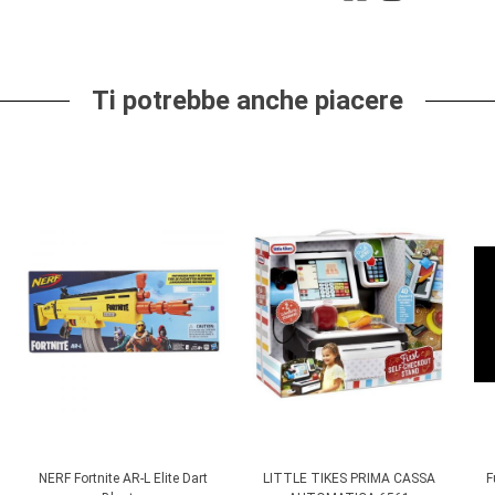
Ti potrebbe anche piacere
NERF Fortnite AR-L Elite Dart
LITTLE TIKES PRIMA CASSA
F