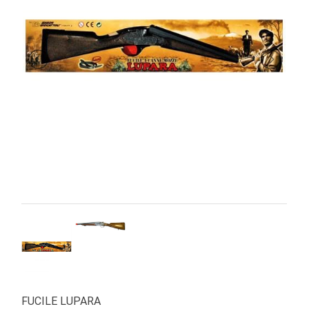
PRIMA
INFANZIA
PUZZLE
SYLVANIAN
FAMILY
VALIGERIA-
BORSETTE
BRAND
FUCILE LUPARA