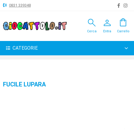
0831 339348
search
person
shopping_bag
ANIMALI
Cerca
Entra
Carrello
ARTICOLI
VARI
CATEGORIE
BAMBOLE
BRICOLAGE
CARNEVALE
FUCILE LUPARA
COSTRUZIONI
GIOCHI
PELUCHE-
GADGET