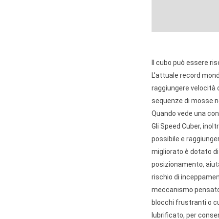
Il cubo può essere ri
L'attuale record mond
raggiungere velocità 
sequenze di mosse nec
Quando vede una config
Gli Speed Cuber, inolt
possibile e raggiungere
migliorato è dotato d
posizionamento, aiuta
rischio di inceppamen
meccanismo pensato pe
blocchi frustranti o 
lubrificato, per conse