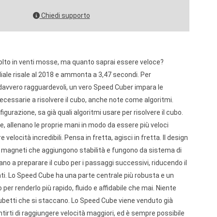
Chiedi supporto
solto in venti mosse, ma quanto saprai essere veloce?
iale risale al 2018 e ammonta a 3,47 secondi. Per
davvero ragguardevoli, un vero Speed Cuber impara le
essarie a risolvere il cubo, anche note come algoritmi.
urazione, sa già quali algoritmi usare per risolvere il cubo.
re, allenano le proprie mani in modo da essere più veloci
 velocità incredibili. Pensa in fretta, agisci in fretta. Il design
i magneti che aggiungono stabilità e fungono da sistema di
no a preparare il cubo per i passaggi successivi, riducendo il
ti. Lo Speed Cube ha una parte centrale più robusta e un
r renderlo più rapido, fluido e affidabile che mai. Niente
cubetti che si staccano. Lo Speed Cube viene venduto già
ntirti di raggiungere velocità maggiori, ed è sempre possibile