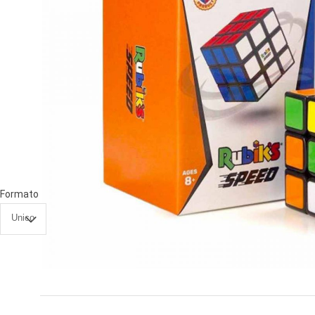
PRIMA
INFANZIA
PUZZLE
SYLVANIAN
FAMILY
VALIGERIA-
BORSETTE
Formato