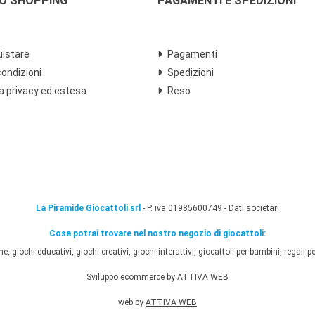
LO SHOPPING
PAGAMENTI E SPEDIZIONI
istare
Pagamenti
condizioni
Spedizioni
a privacy ed estesa
Reso
La Piramide Giocattoli srl
- P. iva 01985600749 -
Dati societari
Cosa potrai trovare nel nostro negozio di giocattoli:
 giochi educativi, giochi creativi, giochi interattivi, giocattoli per bambini, regali per
Sviluppo ecommerce by
ATTIVA WEB
web by
ATTIVA WEB