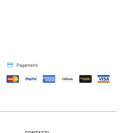
credit_card
Pagamenti