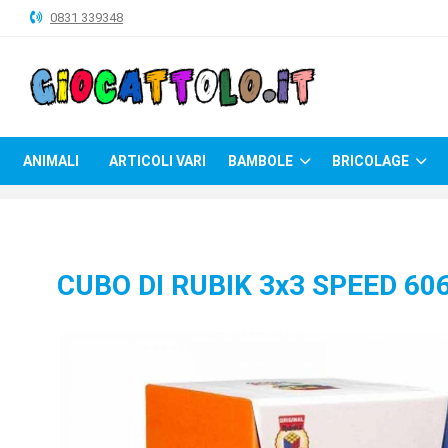
0831 339348
ANIMALI
ARTICOLI
VARI
ANIMALI
ARTICOLI VARI
BAMBOLE
BRICOLAGE
BAMBOLE
BRICOLAGE
CARNEVALE
CUBO DI RUBIK 3x3 SPEED 60
COSTRUZIONI
GIOCHI
PELUCHE-
GADGET