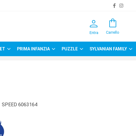
person
shopping_bag
Carrello
Entra
ET
PRIMA INFANZIA
PUZZLE
SYLVANIAN FAMILY
3 SPEED 6063164