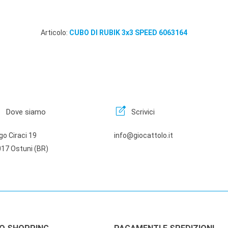
Articolo:
CUBO DI RUBIK 3x3 SPEED 6063164
n
edit_square
Dove siamo
Scrivici
go Ciraci 19
info@giocattolo.it
17 Ostuni (BR)