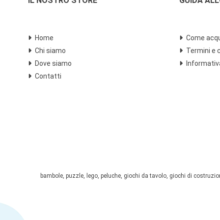
IL NOSTRO STORE
GUIDA AL
Home
Come acqu
Chi siamo
Termini e 
Dove siamo
Informativ
Contatti
bambole, puzzle, lego, peluche, giochi da tavolo, giochi di costruzione,