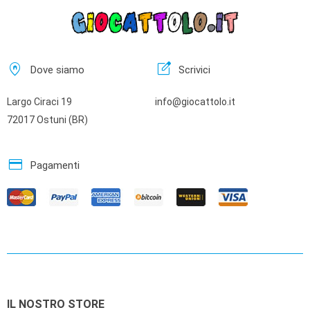
home_pin
edit_square
Dove siamo
Scrivici
Largo Ciraci 19
info@giocattolo.it
72017 Ostuni (BR)
credit_card
Pagamenti
IL NOSTRO STORE