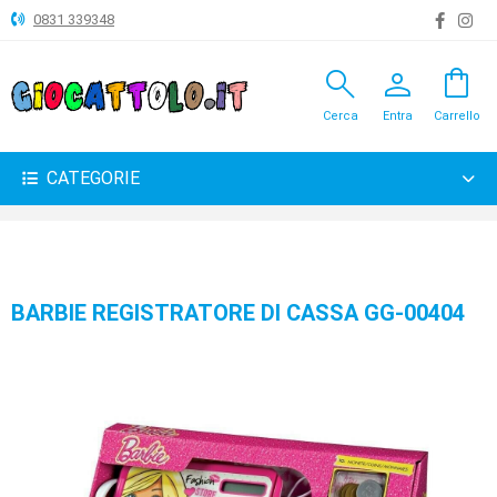
0831 339348
search
person
shopping_bag
ANIMALI
Cerca
Entra
Carrello
ARTICOLI
VARI
CATEGORIE
BAMBOLE
BRICOLAGE
CARNEVALE
BARBIE REGISTRATORE DI CASSA GG-00404
COSTRUZIONI
GIOCHI
PELUCHE-
GADGET