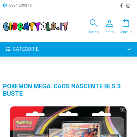
0831 339348
search
person
shopping_bag
ANIMALI
Cerca
Entra
Carrello
ARTICOLI
VARI
CATEGORIE
BAMBOLE
BRICOLAGE
CARNEVALE
POKEMON MEGA. CAOS NASCENTE BLS 3
BUSTE
COSTRUZIONI
GIOCHI
PELUCHE-
GADGET