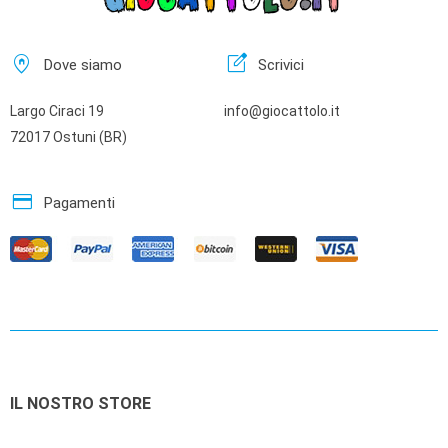
home_pin
edit_square
Dove siamo
Scrivici
Largo Ciraci 19
info@giocattolo.it
72017 Ostuni (BR)
credit_card
Pagamenti
IL NOSTRO STORE