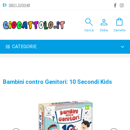
0831 339348
search
person
shopping_bag
ANIMALI
Cerca
Entra
Carrello
ARTICOLI
VARI
CATEGORIE
BAMBOLE
BRICOLAGE
CARNEVALE
Bambini contro Genitori: 10 Secondi Kids
COSTRUZIONI
GIOCHI
PELUCHE-
GADGET