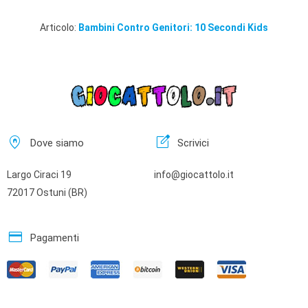
Articolo:
Bambini Contro Genitori: 10 Secondi Kids
home_pin
edit_square
Dove siamo
Scrivici
Largo Ciraci 19
info@giocattolo.it
72017 Ostuni (BR)
credit_card
Pagamenti