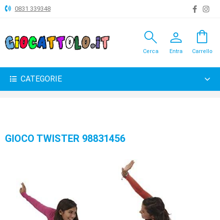
0831 339348
search
person
shopping_bag
ANIMALI
Cerca
Entra
Carrello
ARTICOLI
VARI
CATEGORIE
BAMBOLE
BRICOLAGE
CARNEVALE
GIOCO TWISTER 98831456
COSTRUZIONI
GIOCHI
PELUCHE-
GADGET