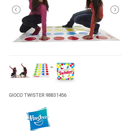
PRIMA
INFANZIA
PUZZLE
SYLVANIAN
FAMILY
VALIGERIA-
BORSETTE
BRAND
GIOCO TWISTER 98831456