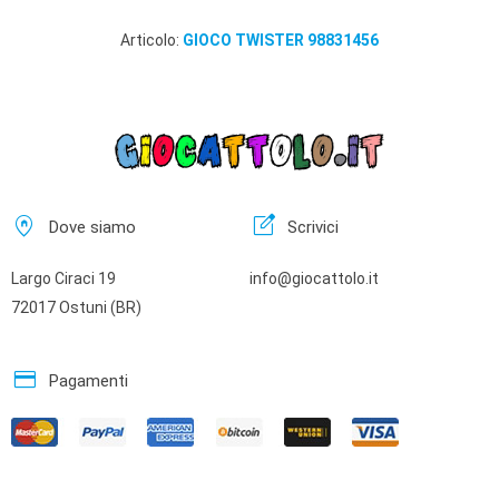
Articolo:
GIOCO TWISTER 98831456
home_pin
edit_square
Dove siamo
Scrivici
Largo Ciraci 19
info@giocattolo.it
72017 Ostuni (BR)
credit_card
Pagamenti