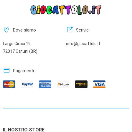
home_pin
edit_square
Dove siamo
Scrivici
Largo Ciraci 19
info@giocattolo.it
72017 Ostuni (BR)
credit_card
Pagamenti
IL NOSTRO STORE