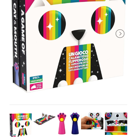
PRIMA
INFANZIA
PUZZLE
SYLVANIAN
FAMILY
VALIGERIA-
BORSETTE
BRAND