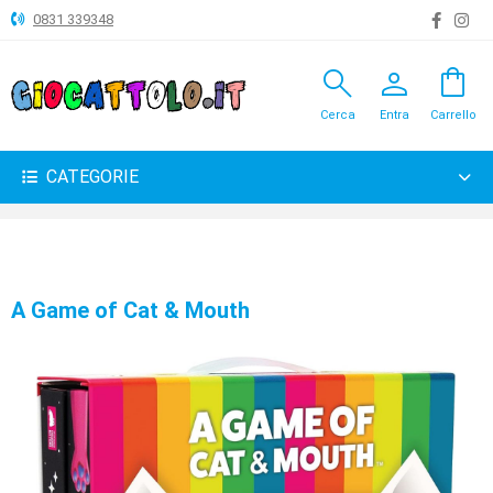
0831 339348
search
person
shopping_bag
ANIMALI
Cerca
Entra
Carrello
ARTICOLI
VARI
CATEGORIE
BAMBOLE
BRICOLAGE
CARNEVALE
A Game of Cat & Mouth
COSTRUZIONI
GIOCHI
PELUCHE-
GADGET