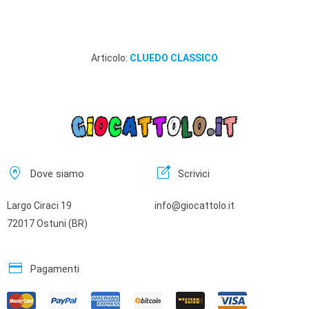
Articolo:
CLUEDO CLASSICO
home_pin
edit_square
Dove siamo
Scrivici
Largo Ciraci 19
info@giocattolo.it
72017 Ostuni (BR)
credit_card
Pagamenti