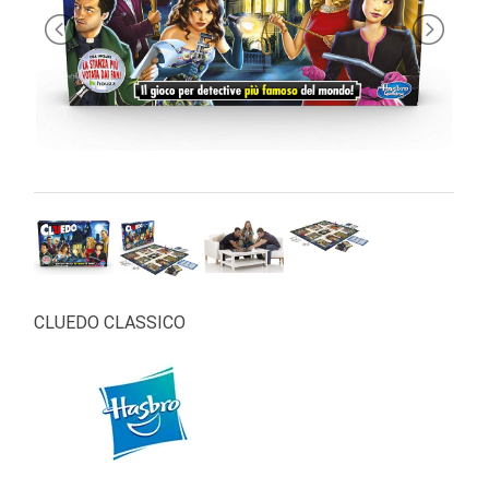
PRIMA
INFANZIA
PUZZLE
SYLVANIAN
FAMILY
VALIGERIA-
BORSETTE
BRAND
CLUEDO CLASSICO