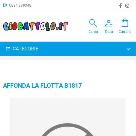
0831 339348
search
person
shopping_bag
ANIMALI
Cerca
Entra
Carrello
ARTICOLI
VARI
CATEGORIE
BAMBOLE
BRICOLAGE
CARNEVALE
AFFONDA LA FLOTTA B1817
COSTRUZIONI
GIOCHI
PELUCHE-
GADGET