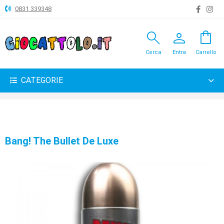
0831 339348
search
person
shopping_bag
ANIMALI
Cerca
Entra
Carrello
ARTICOLI
VARI
CATEGORIE
BAMBOLE
BRICOLAGE
CARNEVALE
Bang! The Bullet De Luxe
COSTRUZIONI
GIOCHI
PELUCHE-
GADGET