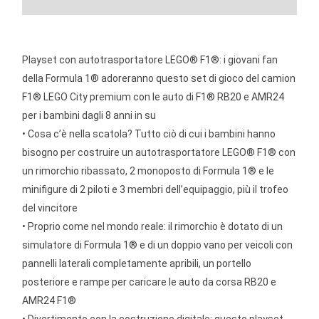
Playset con autotrasportatore LEGO® F1®: i giovani fan
della Formula 1® adoreranno questo set di gioco del camion
F1® LEGO City premium con le auto di F1® RB20 e AMR24
per i bambini dagli 8 anni in su
• Cosa c’è nella scatola? Tutto ciò di cui i bambini hanno
bisogno per costruire un autotrasportatore LEGO® F1® con
un rimorchio ribassato, 2 monoposto di Formula 1® e le
minifigure di 2 piloti e 3 membri dell’equipaggio, più il trofeo
del vincitore
• Proprio come nel mondo reale: il rimorchio è dotato di un
simulatore di Formula 1® e di un doppio vano per veicoli con
pannelli laterali completamente apribili, un portello
posteriore e rampe per caricare le auto da corsa RB20 e
AMR24 F1®
• Divertimento con la costruzione digitale: questo playset