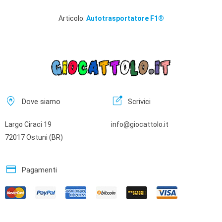
Articolo:
Autotrasportatore F1®
home_pin
edit_square
Dove siamo
Scrivici
Largo Ciraci 19
info@giocattolo.it
72017 Ostuni (BR)
credit_card
Pagamenti