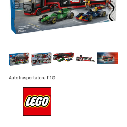
PRIMA
INFANZIA
PUZZLE
SYLVANIAN
FAMILY
VALIGERIA-
BORSETTE
BRAND
Autotrasportatore F1®