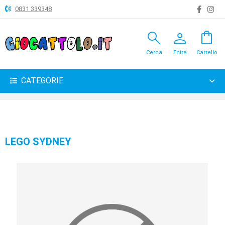
0831 339348
search
person
shopping_bag
ANIMALI
Cerca
Entra
Carrello
ARTICOLI
VARI
CATEGORIE
BAMBOLE
BRICOLAGE
CARNEVALE
LEGO SYDNEY
COSTRUZIONI
GIOCHI
PELUCHE-
GADGET