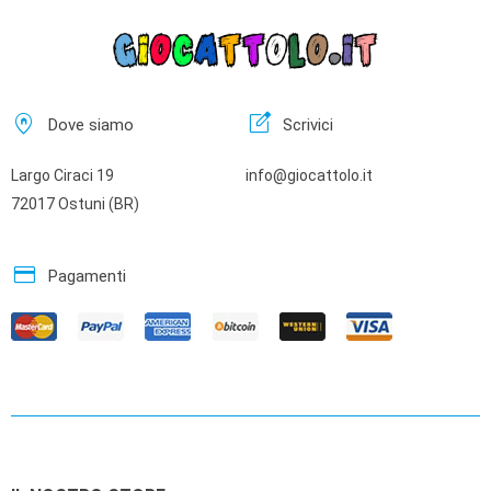
home_pin
edit_square
Dove siamo
Scrivici
Largo Ciraci 19
info@giocattolo.it
72017 Ostuni (BR)
credit_card
Pagamenti